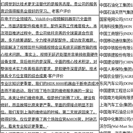
们感觉到比技术更无法替代的是服务态度。贵公司的服务
中国石油化工集团公司(
意识值得服务业很好的学习。
老客户评价
中国石油天然气集团公司(
在电子行业领域内，Viikl8-6yp视频解码器早已全面停
国家电网公司(STATE 
产，市面适配配件极难寻觅，配件采购工作难度极大。本
鸿海科技集团(HON HAI
次项目推进过程中，贵公司依托完善的全球渠道合作资
中国工商银行(INDUST
源，多方统筹调配、全力搜寻适配配件，成功攻克难题，
中国移动通信集团公司(C
彻底解决了视频监控与网络视频会议系统无间断传输的核
中国中铁股份有限公司(C
心技术问题。 事实上，视频无延迟处理并非单纯依靠硬件
中国铁建股份有限公司(C
设备支撑，背后依托的是深厚、全面的核心技术积淀，对
中国建设银行(CHINA 
整体技术实力有着极高的要求，是软硬件深度适配、技术
中国人寿保险(集团)公司(
体系全方位支撑的综合成果
-客户评价
中国农业银行(AGRICU
专业比知识更重要，我们的HDX 8000机器由于断电造成冲
东风汽车公司(DONGF
击而不能启动，我们找了哈尔滨的维修服务器的一家公
中国建筑工程总公司(CHI
司。本来让他们维修电源。但是他们折腾了3天。硬没有
中国南方电网有限责任公司
修好，而且故障比原来更严重。里面的焊接点明显不到
上海汽车工业(集团)总公
位。我们发到上海的维修站的时候。第二天就返回来了。
中国海洋石油总公司(CHI
修得好快。仅仅是更换了两个场效应管&MOS管，时钟芯
中国中化集团公司(SIN
片。看来专业知识更重要。
-
沃尔玛(Wal-Mart Sto