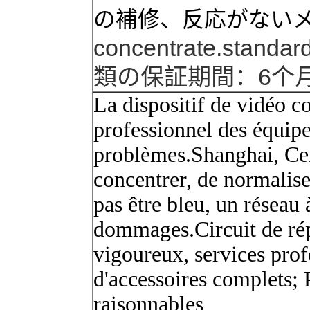
の補修、反応がない
concentrate.standar
類
の保証期間
：
6个
La dispositif de vidéo c
professionnel des équip
problèmes.Shanghai, Cen
concentrer, de normalise
pas être bleu, un réseau 
dommages.Circuit de rép
vigoureux, services prof
d'accessoires complets; 
raisonnables