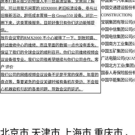
中国第一汽车集团公司(C
原本打算花很少的预算入手一台高清设备，无意间了解
中国交通建设股份有限公
到，可以用我方闲置的 HDX8000 老旧标清设备，参与以
CONSTRUCTION)
旧换新活动，超低成本置换一台 Group550 设备。对比一
宝钢集团有限公司(BAO
圈下来，这类置换服务，目前好像只有你们这边能够提
中国中信集团公司(CIT
供。
中国电信集团公司(CHI
放在会议室的RMX2000 不小心被摔了一下，到账短路，
中国南方工业集团公司(CH
经过维修中心的维修，而且里面的数据一点也没有丢失。
中国五矿集团公司(CHI
保证了我们的全球会议的顺利召开。你们公司维修视频会
广达电脑公司(QUANT
议设备很专业。我们公司很希望继续与你们公司合作。
客
中国北方工业(集团)总公司
户 评价
国泰人寿保险股份有限公司
我们公司的网络视频会议设备不论是平常的保养，年度的
中国华能集团公司(CHI
盘点等，重要紧急的会议关键时候有备机在旁边，不会担
心机器宕机引起的各类问题，导致会议的延迟。
北京市,天津市 上海市 重庆市